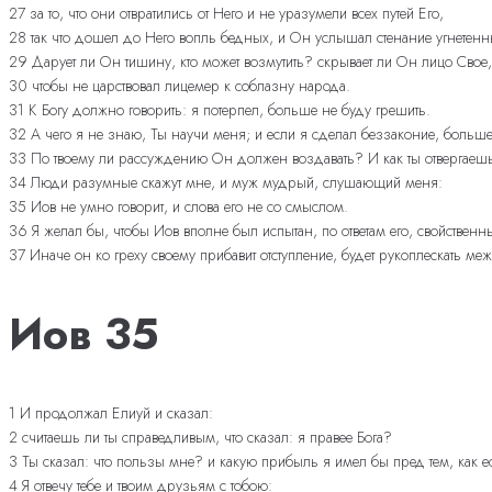
27 за то, что они отвратились от Него и не уразумели всех путей Его,
28 так что дошел до Него вопль бедных, и Он услышал стенание угнетенн
29 Дарует ли Он тишину, кто может возмутить? скрывает ли Он лицо Свое, 
30 чтобы не царствовал лицемер к соблазну народа.
31 К Богу должно говорить: я потерпел, больше не буду грешить.
32 А чего я не знаю, Ты научи меня; и если я сделал беззаконие, больше
33 По твоему ли рассуждению Он должен воздавать? И как ты отвергаешь, т
34 Люди разумные скажут мне, и муж мудрый, слушающий меня:
35 Иов не умно говорит, и слова его не со смыслом.
36 Я желал бы, чтобы Иов вполне был испытан, по ответам его, свойстве
37 Иначе он ко греху своему прибавит отступление, будет рукоплескать ме
Иов 35
1 И продолжал Елиуй и сказал:
2 считаешь ли ты справедливым, что сказал: я правее Бога?
3 Ты сказал: что пользы мне? и какую прибыль я имел бы пред тем, как 
4 Я отвечу тебе и твоим друзьям с тобою: