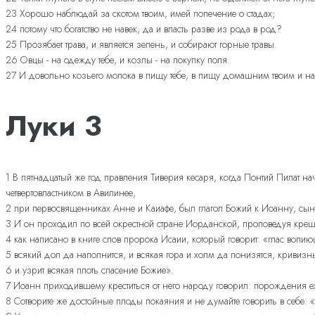
23 Хорошо наблюдай за скотом твоим, имей попечение о стадах;
24 потому что богатство не навек, да и власть разве из рода в род?
25 Прозябает трава, и является зелень, и собирают горные травы.
26 Овцы - на одежду тебе, и козлы - на покупку поля.
27 И довольно козьего молока в пищу тебе, в пищу домашним твоим и на
Луки 3
1 В пятнадцатый же год правления Тиверия кесаря, когда Понтий Пилат нач
четвертовластником в Авилинее,
2 при первосвященниках Анне и Каиафе, был глагол Божий к Иоанну, сыну
3 И он проходил по всей окрестной стране Иорданской, проповедуя кре
4 как написано в книге слов пророка Исаии, который говорит: «глас вопию
5 всякий дол да наполнится, и всякая гора и холм да понизятся, кривиз
6 и узрит всякая плоть спасение Божие».
7 Иоанн приходившему креститься от него народу говорил: порождения е
8 Сотворите же достойные плоды покаяния и не думайте говорить в себе: «