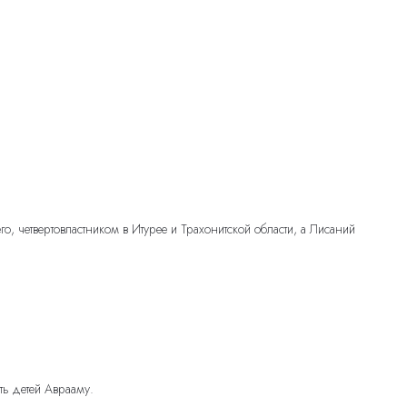
о, четвертовластником в Итурее и Трахонитской области, а Лисаний
ть детей Аврааму.