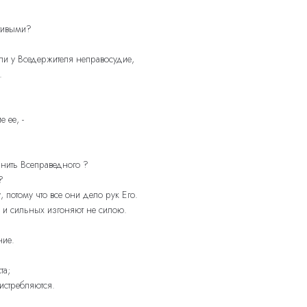
стивыми?
ли у Вседержителя неправосудие,
.
 ее, -
нить Всеправедного ?
?
 потому что все они дело рук Его.
; и сильных изгоняют не силою.
ние.
та;
истребляются.