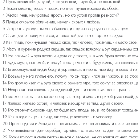
2 Пусть хвалит тебя другой, а не уста твои, - чужой, а не язык твой.
3 Тяжел камень, весок и песок; но гнев глупца тяжелее их обоих.
4 Жесток гнев, неукротима ярость; но кто устоит против ревности?
5 Лучше открытое обличение, нежели скрытая любовь.
6 Искренни укоризны от любящего, и лживы поцелуи ненавидящего.
7 Сытая душа попирает и сот, а голодной душе все горькое сладко.
8 Как птица, покинувшая гнездо свое, так человек, покинувший место свое.
9 Масть и курение радуют сердце; так сладок всякому друг сердечным со
10 Не покидай друга твоего и друга отца твоего, и в дом брата твоего не х
11 Будь мудр, сын мой, и радуй сердце мое; и я буду иметь, что отвечат
12 Благоразумный видит беду и укрывается; а неопытные идут вперед и на
13 Возьми у него платье его, потому что он поручился за чужого, и за стор
14 Кто громко хвалит друга своего с раннего утра, того сочтут за злословяще
15 Непрестанная капель в дождливый день и сварливая жена - равны:
16 кто хочет скрыть ее, тот хочет скрыть ветер и масть в правой руке своей,
17 Железо железо острит, и человек изощряет взгляд друга своего.
18 Кто стережет смоковницу, тот будет есть плоды ее; и кто бережет господина
19 Как в воде лицо - к лицу, так сердце человека - к человеку.
20 Преисподняя и Аваддон - ненасытимы; так ненасытимы и глаза челове
21 Что плавильня - для серебра, горнило - для золота, то для человека уста
22 Толки глупого в ступе пестом вместе с зерном, не отделится от него глупо