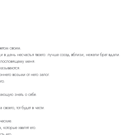
ветом своим.
оди в день несчастья твоего: лучше сосед вблизи, нежели брат вдали.
ь злословящему меня.
казываются.
оннего возьми от него залог.
го.
 дающую знать о себе.
 своего, тот будет в чести.
ческие.
, которые хвалят его.
сть его.