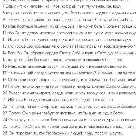
7 Есть ли такой человек, как Иов, который пьет глумление, как воду,
8 вступает в сообщество с делающими беззаконие и ходит с людьми нече
9 Потому что он сказал: нет пользы для человека в благоугождении Богу.
10 Итак послушайте меня, мужи мудрые! Не может быть у Бога неправда и
11 ибо Он по делам человека поступает с ним и по путям мужа воздает ему
12 Истинно, Бог не делает неправды и Вседержитель не извращает суда.
13 Кто кроме Его промышляет о земле? И кто управляет всею вселенною?
14 Если бы Он обратил сердце Свое к Себе и взял к Себе дух ее и дыхание
15 вдруг погибла бы всякая плоть, и человек возвратился бы в прах.
16 Итак, если ты имеешь разум, то слушай это и внимай словам моим.
17 Ненавидящий правду может ли владычествовать? И можешь ли ты обви
18 Можно ли сказать царю: ты - нечестивец, и князьям: вы - беззаконники
19 Но Он не смотрит и на лица князей и не предпочитает богатого бедному,
20 Внезапно они умирают; среди ночи народ возмутится, и они исчезают
21 Ибо очи Его над путями человека, и Он видит все шаги его.
22 Нет тьмы, ни тени смертной, где могли бы укрыться делающие беззако
23 Потому Он уже не требует от человека, чтобы шел на суд с Богом.
24 Он сокрушает сильных без исследования и поставляет других на их мес
25 потому что Он делает известными дела их и низлагает их ночью, и они 
26 Он поражает их, как беззаконных людей, пред глазами других,