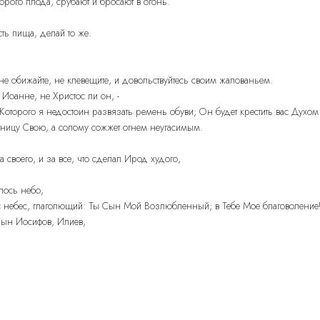
рого плода, срубают и бросают в огонь.
сть пища, делай то же.
не обижайте, не клевещите, и довольствуйтесь своим жалованьем.
Иоанне, не Христос ли он, -
оторого я недостоин развязать ремень обуви; Он будет крестить вас Духом
итницу Свою, а солому сожжет огнем неугасимым.
 своего, и за все, что сделал Ирод худого,
лось небо,
с с небес, глаголющий: Ты Сын Мой Возлюбленный; в Тебе Мое благоволение
 Сын Иосифов, Илиев,