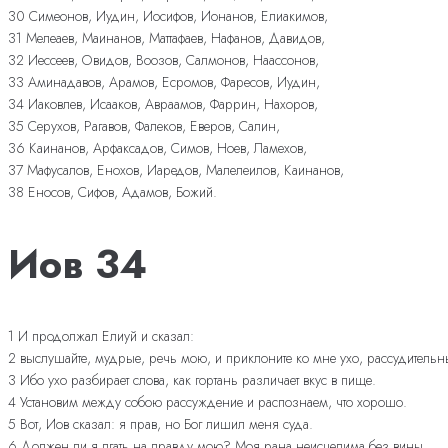
30 Симеонов, Иудин, Иосифов, Ионанов, Елиакимов,
31 Мелеаев, Маинанов, Маттафаев, Нафанов, Давидов,
32 Иессеев, Овидов, Воозов, Салмонов, Наассонов,
33 Аминадавов, Арамов, Есромов, Фаресов, Иудин,
34 Иаковлев, Исааков, Авраамов, Фаррин, Нахоров,
35 Серухов, Рагавов, Фалеков, Еверов, Салин,
36 Каинанов, Арфаксадов, Симов, Ноев, Ламехов,
37 Мафусалов, Енохов, Иаредов, Малелеилов, Каинанов,
38 Еносов, Сифов, Адамов, Божий.
Иов 34
1 И продолжал Елиуй и сказал:
2 выслушайте, мудрые, речь мою, и приклоните ко мне ухо, рассудительн
3 Ибо ухо разбирает слова, как гортань различает вкус в пище.
4 Установим между собою рассуждение и распознаем, что хорошо.
5 Вот, Иов сказал: я прав, но Бог лишил меня суда.
6 Должен ли я лгать на правду мою? Моя рана неисцелима без вины.