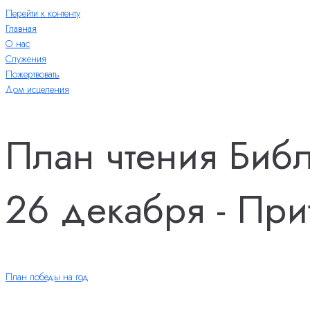
Перейти к контенту
Главная
О нас
Служения
Пожертвовать
Дом исцеления
План чтения Биб
26 декабря - Прит
План победы на год