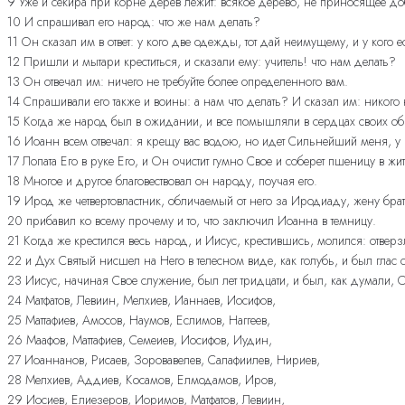
9 Уже и секира при корне дерев лежит: всякое дерево, не приносящее доб
10 И спрашивал его народ: что же нам делать?
11 Он сказал им в ответ: у кого две одежды, тот дай неимущему, и у кого е
12 Пришли и мытари креститься, и сказали ему: учитель! что нам делать?
13 Он отвечал им: ничего не требуйте более определенного вам.
14 Спрашивали его также и воины: а нам что делать? И сказал им: никого 
15 Когда же народ был в ожидании, и все помышляли в сердцах своих об 
16 Иоанн всем отвечал: я крещу вас водою, но идет Сильнейший меня, у К
17 Лопата Его в руке Его, и Он очистит гумно Свое и соберет пшеницу в ж
18 Многое и другое благовествовал он народу, поучая его.
19 Ирод же четвертовластник, обличаемый от него за Иродиаду, жену брата
20 прибавил ко всему прочему и то, что заключил Иоанна в темницу.
21 Когда же крестился весь народ, и Иисус, крестившись, молился: отверз
22 и Дух Святый нисшел на Него в телесном виде, как голубь, и был гла
23 Иисус, начиная Свое служение, был лет тридцати, и был, как думали,
24 Матфатов, Левиин, Мелхиев, Ианнаев, Иосифов,
25 Маттафиев, Амосов, Наумов, Еслимов, Наггеев,
26 Маафов, Маттафиев, Семеиев, Иосифов, Иудин,
27 Иоаннанов, Рисаев, Зоровавелев, Салафиилев, Нириев,
28 Мелхиев, Аддиев, Косамов, Елмодамов, Иров,
29 Иосиев, Елиезеров, Иоримов, Матфатов, Левиин,