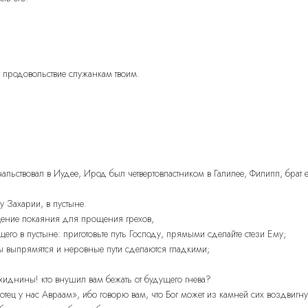
 продовольствие служанкам твоим.
альствовал в Иудее, Ирод был четвертовластником в Галилее, Филипп, брат ег
 Захарии, в пустыне.
щение покаяния для прощения грехов,
щего в пустыне: приготовьте путь Господу, прямыми сделайте стези Ему;
ны выпрямятся и неровные пути сделаются гладкими;
хиднины! кто внушил вам бежать от будущего гнева?
отец у нас Авраам», ибо говорю вам, что Бог может из камней сих воздвигну