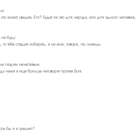
ых.
кто может увидеть Его? Будет ли это для народа, или для одного человека,
 не буду.
о тебе следует избирать, а не мне; говори, что знаешь.
нным людям нечестивым.
жду нами и еще больше наговорит против Бога.
если бы я и грешил?