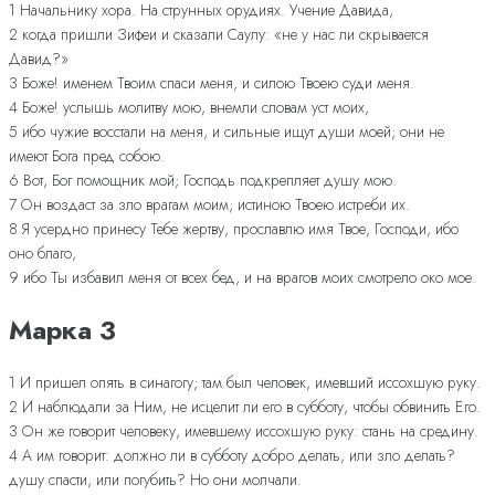
1 Начальнику хора. На струнных орудиях. Учение Давида,
2 когда пришли Зифеи и сказали Саулу: «не у нас ли скрывается
Давид?»
3 Боже! именем Твоим спаси меня, и силою Твоею суди меня.
4 Боже! услышь молитву мою, внемли словам уст моих,
5 ибо чужие восстали на меня, и сильные ищут души моей; они не
имеют Бога пред собою.
6 Вот, Бог помощник мой; Господь подкрепляет душу мою.
7 Он воздаст за зло врагам моим; истиною Твоею истреби их.
8 Я усердно принесу Тебе жертву, прославлю имя Твое, Господи, ибо
оно благо,
9 ибо Ты избавил меня от всех бед, и на врагов моих смотрело око мое.
Марка 3
1 И пришел опять в синагогу; там был человек, имевший иссохшую руку.
2 И наблюдали за Ним, не исцелит ли его в субботу, чтобы обвинить Его.
3 Он же говорит человеку, имевшему иссохшую руку: стань на средину.
4 А им говорит: должно ли в субботу добро делать, или зло делать?
душу спасти, или погубить? Но они молчали.