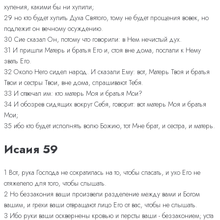
хуления, какими бы ни хулили;
29 но кто будет хулить Духа Святого, тому не будет прощения вовек, но
подлежит он вечному осуждению.
30 Сие сказал Он, потому что говорили: в Нем нечистый дух.
31 И пришли Матерь и братья Его и, стоя вне дома, послали к Нему
звать Его.
32 Около Него сидел народ. И сказали Ему: вот, Матерь Твоя и братья
Твои и сестры Твои, вне дома, спрашивают Тебя.
33 И отвечал им: кто матерь Моя и братья Мои?
34 И обозрев сидящих вокруг Себя, говорит: вот матерь Моя и братья
Мои;
35 ибо кто будет исполнять волю Божию, тот Мне брат, и сестра, и матерь.
Исаия 59
1 Вот, рука Господа не сократилась на то, чтобы спасать, и ухо Его не
отяжелело для того, чтобы слышать.
2 Но беззакония ваши произвели разделение между вами и Богом
вашим, и грехи ваши отвращают лицо Его от вас, чтобы не слышать.
3 Ибо руки ваши осквернены кровью и персты ваши - беззаконием; уста