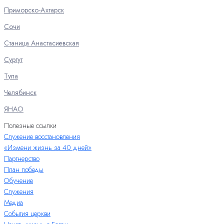
Приморско-Ахтарск
Сочи
Станица Анастасиевская
Сургут
Тула
Челябинск
ЯНАО
Полезные ссылки
Служение восстановления
«Измени жизнь за 40 дней»
Партнерство
План победы
Обучение
Служения
Медиа
События церкви