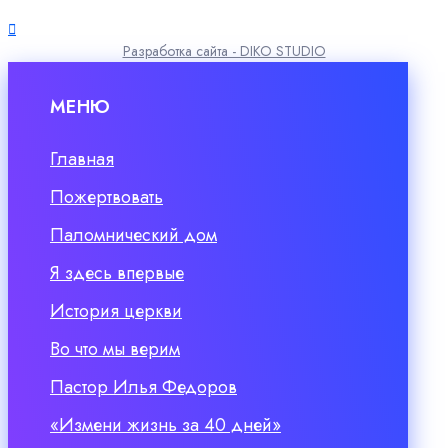
Разработка сайта - DIKO STUDIO
МЕНЮ
Главная
Пожертвовать
Паломнический дом
Я здесь впервые
История церкви
Во что мы верим
Пастор Илья Федоров
«Измени жизнь за 40 дней»