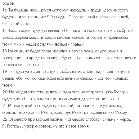
родов.
16 Ты будешь насыщаться молоком народов, и груди царские сосать
будешь, и узнаешь, что Я Господь - Спаситель твой и Искупитель твой,
Сильный Иаковлев.
17 Вместо меди буду доставлять тебе золото, и вместо железа серебро, и
вместо дерева медь, и вместо камней железо; и поставлю правителем
твоим мир и надзирателями твоими - правду.
18 Не слышно будет более насилия в земле твоей, опустошения и
разорения - в пределах твоих; и будешь называть стены твои спасением и
ворота твои - славою.
19 Не будет уже солнце служить тебе светом дневным, и сияние луны -
светить тебе; но Господь будет тебе вечным светом, и Бог твой - славою
твоею.
20 Не зайдет уже солнце твое, и луна твоя не сокроется, ибо Господь
будет для тебя вечным светом, и окончатся дни сетования твоего.
21 И народ твой весь будет праведный, на веки наследует землю, -
отрасль насаждения Моего, дело рук Моих, к прославлению Моему.
22 От малого произойдет тысяча, и от самого слабого - сильный народ.
Я, Господь, ускорю совершить это в свое время.