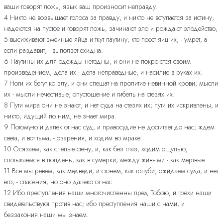
ваши говорят ложь, язык ваш произносит неправду.
4 Никто не возвышает голоса за правду, и никто не вступается за истину;
надеются на пустое и говорят ложь, зачинают зло и рождают злодейство;
5 высиживают змеиные яйца и ткут паутину; кто поест яиц их, - умрет, а
если раздавит, - выползет ехидна.
6 Паутины их для одежды негодны, и они не покроются своим
произведением; дела их - дела неправедные, и насилие в руках их.
7 Ноги их бегут ко злу, и они спешат на пролитие невинной крови; мысли
их - мысли нечестивые; опустошение и гибель на стезях их.
8 Пути мира они не знают, и нет суда на стезях их; пути их искривлены, и
никто, идущий по ним, не знает мира.
9 Потому-то и далек от нас суд, и правосудие не достигает до нас; ждем
света, и вот тьма, - озарения, и ходим во мраке.
10 Осязаем, как слепые стену, и, как без глаз, ходим ощупью;
спотыкаемся в полдень, как в сумерки, между живыми - как мертвые.
11 Все мы ревем, как медведи, и стонем, как голуби; ожидаем суда, и нет
его, - спасения, но оно далеко от нас.
12 Ибо преступления наши многочисленны пред Тобою, и грехи наши
свидетельствуют против нас; ибо преступления наши с нами, и
беззакония наши мы знаем.