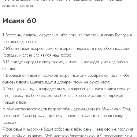
отныне и до века.
Исаия 60
1 Восстань, светись, Иерусалим, ибо пришел свет твой, и слава Господня
взошла над тобою.
2 Ибо вот, тьма покроет землю, и мрак - народы; а над тобою воссияет
Господь, и слава Его явится над тобою.
3 И придут народы к свету твоему, и цари - к восходящему над тобою
сиянию.
4 Возведи очи твои и посмотри вокруг: все они собираются, идут к тебе;
сыновья твои издалека идут и дочерей твоих на руках несут.
5 Тогда увидишь, и возрадуешься, и затрепещет и расширится сердце
твое, потому что богатство моря обратится к тебе, достояние народов
придет к тебе.
6 Множество верблюдов покроет тебя - дромадеры из Мадиама и Ефы;
все они из Савы придут, принесут золото и ладан и возвестят славу
Господа.
7 Все овцы Кидарские будут собраны к тебе; овны Неваиофские послужат
тебе: взойдут на алтарь Мой жертвою благоугодною, и Я прославлю дом