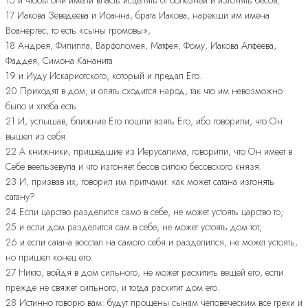
17 Иакова Зеведеева и Иоанна, брата Иакова, нарекши им имена
Воанергес, то есть «сыны громовы»,
18 Андрея, Филиппа, Варфоломея, Матфея, Фому, Иакова Алфеева,
Фаддея, Симона Кананита
19 и Иуду Искариотского, который и предал Его.
20 Приходят в дом; и опять сходится народ, так что им невозможно
было и хлеба есть.
21 И, услышав, ближние Его пошли взять Его, ибо говорили, что Он
вышел из себя.
22 А книжники, пришедшие из Иерусалима, говорили, что Он имеет в
Себе веельзевула и что изгоняет бесов силою бесовского князя.
23 И, призвав их, говорил им притчами: как может сатана изгонять
сатану?
24 Если царство разделится само в себе, не может устоять царство то;
25 и если дом разделится сам в себе, не может устоять дом тот;
26 и если сатана восстал на самого себя и разделился, не может устоять,
но пришел конец его.
27 Никто, войдя в дом сильного, не может расхитить вещей его, если
прежде не свяжет сильного, и тогда расхитит дом его.
28 Истинно говорю вам: будут прощены сынам человеческим все грехи и