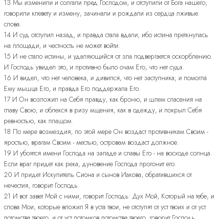
13 Мы изменили и солгали пред Господом, и отступили от Бога нашего;
говорили клевету и измену, зачинали и рождали из сердца лживые
слова.
14 И суд отступил назад, и правда стала вдали, ибо истина преткнулась
на площади, и честность не может войти.
15 И не стало истины, и удаляющийся от зла подвергается оскорблению.
И Господь увидел это, и противно было очам Его, что нет суда.
16 И видел, что нет человека, и дивился, что нет заступника; и помогла
Ему мышца Его, и правда Его поддержала Его.
17 И Он возложил на Себя правду, как броню, и шлем спасения на
главу Свою; и облекся в ризу мщения, как в одежду, и покрыл Себя
ревностью, как плащом.
18 По мере возмездия, по этой мере Он воздаст противникам Своим -
яростью, врагам Своим - местью, островам воздаст должное.
19 И убоятся имени Господа на западе и славы Его - на восходе солнца.
Если враг придет как река, дуновение Господа прогонит его.
20 И придет Искупитель Сиона и сынов Иакова, обратившихся от
нечестия, говорит Господь.
21 И вот завет Мой с ними, говорит Господь: Дух Мой, Который на тебе, и
слова Мои, которые вложил Я в уста твои, не отступят от уст твоих и от уст
потомства твоего, и от уст потомков потомства твоего, говорит Господь,