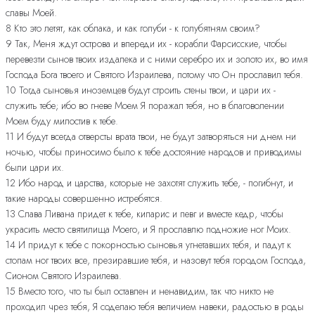
славы Моей.
8 Кто это летят, как облака, и как голуби - к голубятням своим?
9 Так, Меня ждут острова и впереди их - корабли Фарсисские, чтобы
перевезти сынов твоих издалека и с ними серебро их и золото их, во имя
Господа Бога твоего и Святого Израилева, потому что Он прославил тебя.
10 Тогда сыновья иноземцев будут строить стены твои, и цари их -
служить тебе; ибо во гневе Моем Я поражал тебя, но в благоволении
Моем буду милостив к тебе.
11 И будут всегда отверсты врата твои, не будут затворяться ни днем ни
ночью, чтобы приносимо было к тебе достояние народов и приводимы
были цари их.
12 Ибо народ и царства, которые не захотят служить тебе, - погибнут, и
такие народы совершенно истребятся.
13 Слава Ливана придет к тебе, кипарис и певг и вместе кедр, чтобы
украсить место святилища Моего, и Я прославлю подножие ног Моих.
14 И придут к тебе с покорностью сыновья угнетавших тебя, и падут к
стопам ног твоих все, презиравшие тебя, и назовут тебя городом Господа,
Сионом Святого Израилева.
15 Вместо того, что ты был оставлен и ненавидим, так что никто не
проходил чрез тебя, Я соделаю тебя величием навеки, радостью в роды