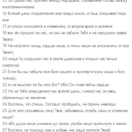
15 Ты сделал нас притчею между народами, покиванием головы между
иноплеменниками.
16 Всякий день посрамление мое предо мною, и стыд покрывает лицо
мое
17 от голоса поносителя и клеветника, от взоров врага и мстителя:
18 все это пришло на нас, но мы не забыли Тебя и не нарушили завета
Твоего.
19 Не отступило назад сердце наше, и стопы наши не уклонились от пути
Твоего,
20 когда Ты сокрушил нас в земле драконов и покрыл нас тенью
смертною.
21 Если бы мы забыли имя Бога нашего и простерли руки наши к богу
чужому,
22 то не взыскал ли бы сего Бог? Ибо Он знает тайны сердца.
23 Но за Тебя умерщвляют нас всякий день, считают нас за овец,
обреченных на заклание.
24 Восстань, что спишь, Господи! пробудись, не отринь навсегда.
25 Для чего скрываешь лицо Твое, забываешь скорбь нашу и угнетение
наше?
26 ибо душа наша унижена до праха, утроба наша прильнула к земле.
27 Восстань на помощь нам и избавь нас ради милости Твоей.