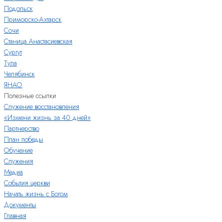
Подольск
Приморско-Ахтарск
Сочи
Станица Анастасиевская
Сургут
Тула
Челябинск
ЯНАО
Полезные ссылки
Служение восстановления
«Измени жизнь за 40 дней»
Партнерство
План победы
Обучение
Служения
Медиа
События церкви
Начать жизнь с Богом
Документы
Главная