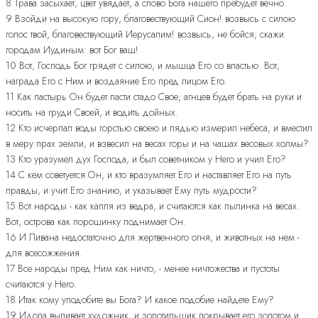
8 Трава засыхает, цвет увядает, а слово Бога нашего пребудет вечно.
9 Взойди на высокую гору, благовествующий Сион! возвысь с силою
голос твой, благовествующий Иерусалим! возвысь, не бойся; скажи
городам Иудиным: вот Бог ваш!
10 Вот, Господь Бог грядет с силою, и мышца Его со властью. Вот,
награда Его с Ним и воздаяние Его пред лицом Его.
11 Как пастырь Он будет пасти стадо Свое; агнцев будет брать на руки и
носить на груди Своей, и водить дойных.
12 Кто исчерпал воды горстью своею и пядью измерил небеса, и вместил
в меру прах земли, и взвесил на весах горы и на чашах весовых холмы?
13 Кто уразумел дух Господа, и был советником у Него и учил Его?
14 С кем советуется Он, и кто вразумляет Его и наставляет Его на путь
правды, и учит Его знанию, и указывает Ему путь мудрости?
15 Вот народы - как капля из ведра, и считаются как пылинка на весах.
Вот, острова как порошинку поднимает Он.
16 И Ливана недостаточно для жертвенного огня, и животных на нем -
для всесожжения.
17 Все народы пред Ним как ничто, - менее ничтожества и пустоты
считаются у Него.
18 Итак кому уподобите вы Бога? И какое подобие найдете Ему?
19 Идола выливает художник, и золотильщик покрывает его золотом и