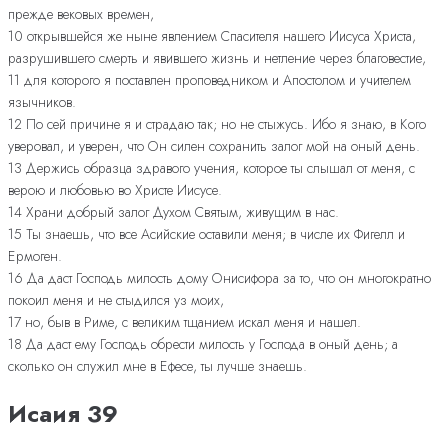
прежде вековых времен,
10 открывшейся же ныне явлением Спасителя нашего Иисуса Христа,
разрушившего смерть и явившего жизнь и нетление через благовестие,
11 для которого я поставлен проповедником и Апостолом и учителем
язычников.
12 По сей причине я и страдаю так; но не стыжусь. Ибо я знаю, в Кого
уверовал, и уверен, что Он силен сохранить залог мой на оный день.
13 Держись образца здравого учения, которое ты слышал от меня, с
верою и любовью во Христе Иисусе.
14 Храни добрый залог Духом Святым, живущим в нас.
15 Ты знаешь, что все Асийские оставили меня; в числе их Фигелл и
Ермоген.
16 Да даст Господь милость дому Онисифора за то, что он многократно
покоил меня и не стыдился уз моих,
17 но, быв в Риме, с великим тщанием искал меня и нашел.
18 Да даст ему Господь обрести милость у Господа в оный день; а
сколько он служил мне в Ефесе, ты лучше знаешь.
Исаия 39