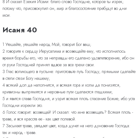
8 И сказал Езекия Исаии: благо слово Господне, которое ты изрек;
потому что, присовокупил он, мир и благосостояние пребудут во дни
мои.
Исаия 40
1 Утешайте, утешайте народ Мой, говорит Бог ваш;
2 говорите к сердцу Иерусалима и возвещайте ему, что исполнилось
время борьбы его, что за неправды его сделано удовлетворение, ибо он
от руки Господней принял вдвое за все грехи свои.
3 Глас вопиющего в пустыне: приготовьте путь Господу, прямыми сделайте
в степи стези Богу нашему;
4 всякий дол да наполнится, и всякая гора и холм да понизятся,
кривизны выпрямятся и неровные пути сделаются гладкими;
5 и явится слава Господня, и узрит всякая плоть спасение Божие; ибо уста
Господни изрекли это.
6 Голос говорит: возвещай! И сказал: что мне возвещать? Всякая плоть -
трава, и вся красота ее - как цвет полевой.
7 Засыхает трава, увядает цвет, когда дунет на него дуновение Господа:
так и народ - трава.