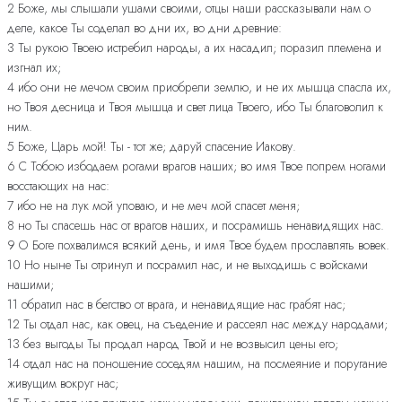
2 Боже, мы слышали ушами своими, отцы наши рассказывали нам о
деле, какое Ты соделал во дни их, во дни древние:
3 Ты рукою Твоею истребил народы, а их насадил; поразил племена и
изгнал их;
4 ибо они не мечом своим приобрели землю, и не их мышца спасла их,
но Твоя десница и Твоя мышца и свет лица Твоего, ибо Ты благоволил к
ним.
5 Боже, Царь мой! Ты - тот же; даруй спасение Иакову.
6 С Тобою избодаем рогами врагов наших; во имя Твое попрем ногами
восстающих на нас:
7 ибо не на лук мой уповаю, и не меч мой спасет меня;
8 но Ты спасешь нас от врагов наших, и посрамишь ненавидящих нас.
9 О Боге похвалимся всякий день, и имя Твое будем прославлять вовек.
10 Но ныне Ты отринул и посрамил нас, и не выходишь с войсками
нашими;
11 обратил нас в бегство от врага, и ненавидящие нас грабят нас;
12 Ты отдал нас, как овец, на съедение и рассеял нас между народами;
13 без выгоды Ты продал народ Твой и не возвысил цены его;
14 отдал нас на поношение соседям нашим, на посмеяние и поругание
живущим вокруг нас;