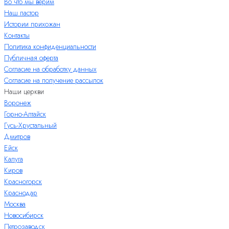
Во что мы верим
Наш пастор
Истории прихожан
Контакты
Политика конфиденциальности
Публичная оферта
Согласие на обработку данных
Согласие на получение рассылок
Наши церкви
Воронеж
Горно-Алтайск
Гусь-Хрустальный
Дмитров
Ейск
Калуга
Киров
Красногорск
Краснодар
Москва
Новосибирск
Петрозаводск