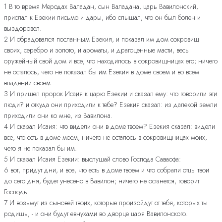
1 В то время Меродах Валадан, сын Валадана, царь Вавилонский,
прислал к Езекии письмо и дары, ибо слышал, что он был болен и
выздоровел.
2 И обрадовался посланным Езекия, и показал им дом сокровищ
своих, серебро и золото, и ароматы, и драгоценные масти, весь
оружейный свой дом и все, что находилось в сокровищницах его; ничего
не осталось, чего не показал бы им Езекия в доме своем и во всем
владении своем.
3 И пришел пророк Исаия к царю Езекии и сказал ему: что говорили эти
люди? и откуда они приходили к тебе? Езекия сказал: из далекой земли
приходили они ко мне, из Вавилона.
4 И сказал Исаия: что видели они в доме твоем? Езекия сказал: видели
все, что есть в доме моем; ничего не осталось в сокровищницах моих,
чего я не показал бы им.
5 И сказал Исаия Езекии: выслушай слово Господа Саваофа:
6 вот, придут дни, и все, что есть в доме твоем и что собрали отцы твои
до сего дня, будет унесено в Вавилон; ничего не останется, говорит
Господь.
7 И возьмут из сыновей твоих, которые произойдут от тебя, которых ты
родишь, - и они будут евнухами во дворце царя Вавилонского.