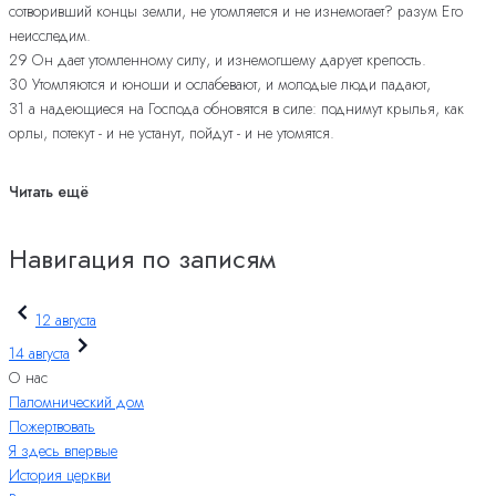
сотворивший концы земли, не утомляется и не изнемогает? разум Его
неисследим.
29 Он дает утомленному силу, и изнемогшему дарует крепость.
30 Утомляются и юноши и ослабевают, и молодые люди падают,
31 а надеющиеся на Господа обновятся в силе: поднимут крылья, как
орлы, потекут - и не устанут, пойдут - и не утомятся.
Читать ещё
Навигация по записям
12 августа
14 августа
О нас
Паломнический дом
Пожертвовать
Я здесь впервые
История церкви