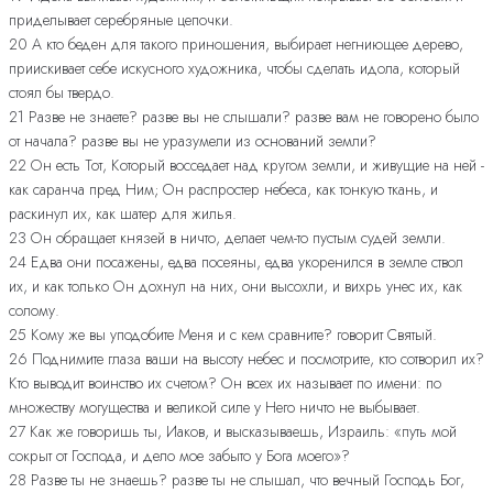
приделывает серебряные цепочки.
20 А кто беден для такого приношения, выбирает негниющее дерево,
приискивает себе искусного художника, чтобы сделать идола, который
стоял бы твердо.
21 Разве не знаете? разве вы не слышали? разве вам не говорено было
от начала? разве вы не уразумели из оснований земли?
22 Он есть Тот, Который восседает над кругом земли, и живущие на ней -
как саранча пред Ним; Он распростер небеса, как тонкую ткань, и
раскинул их, как шатер для жилья.
23 Он обращает князей в ничто, делает чем-то пустым судей земли.
24 Едва они посажены, едва посеяны, едва укоренился в земле ствол
их, и как только Он дохнул на них, они высохли, и вихрь унес их, как
солому.
25 Кому же вы уподобите Меня и с кем сравните? говорит Святый.
26 Поднимите глаза ваши на высоту небес и посмотрите, кто сотворил их?
Кто выводит воинство их счетом? Он всех их называет по имени: по
множеству могущества и великой силе у Него ничто не выбывает.
27 Как же говоришь ты, Иаков, и высказываешь, Израиль: «путь мой
сокрыт от Господа, и дело мое забыто у Бога моего»?
28 Разве ты не знаешь? разве ты не слышал, что вечный Господь Бог,