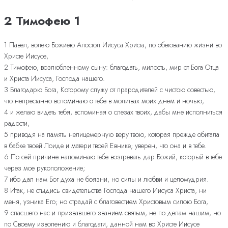
2 Тимофею 1
1 Павел, волею Божиею Апостол Иисуса Христа, по обетованию жизни во
Христе Иисусе,
2 Тимофею, возлюбленному сыну: благодать, милость, мир от Бога Отца
и Христа Иисуса, Господа нашего.
3 Благодарю Бога, Которому служу от прародителей с чистою совестью,
что непрестанно вспоминаю о тебе в молитвах моих днем и ночью,
4 и желаю видеть тебя, вспоминая о слезах твоих, дабы мне исполниться
радости,
5 приводя на память нелицемерную веру твою, которая прежде обитала
в бабке твоей Лоиде и матери твоей Евнике; уверен, что она и в тебе.
6 По сей причине напоминаю тебе возгревать дар Божий, который в тебе
через мое рукоположение;
7 ибо дал нам Бог духа не боязни, но силы и любви и целомудрия.
8 Итак, не стыдись свидетельства Господа нашего Иисуса Христа, ни
меня, узника Его; но страдай с благовестием Христовым силою Бога,
9 спасшего нас и призвавшего званием святым, не по делам нашим, но
по Своему изволению и благодати, данной нам во Христе Иисусе