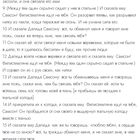
засохли, и она связала его ими.
9 (Между тем один скрытно сидел у нее в спальне.) И сказала ему:
Самсон! Филистимляне идут на тебя. Он разорвал тетивы, как разрывают
нитку из пакли, когда пережжет ее огонь. И не узнана сила его.
10 И сказала Далида Самсону: вот, ты обманул меня и говорил мне
ложь; скажи же теперь мне, чем связать тебя?
11 Он сказал ей: если свяжут меня новыми веревками, которые не были
в деле, то я сделаюсь бессилен и буду, как прочие люди.
12 Далида взяла новые веревки и связала его и сказала ему: Самсон!
Филистимляне идут на тебя. (Между тем один скрытно сидел в спальне.)
И сорвал он их с рук своих, как нитки.
13 И сказала Далида Самсону: все ты обманываешь меня и говоришь
мне ложь; скажи мне, чем бы связать тебя? Он сказал ей: если ты
воткешь семь кос головы моей в ткань [и прибьешь ее гвоздем к
ткальной колоде].
14 И прикрепила их к колоде, и сказала ему: Филистимляне идут на тебя,
Самсон! Он пробудился от сна своего и выдернул ткальную колоду
вместе с тканью.
15 И сказала ему Далида: как же ты говоришь: «люблю тебя», а сердце
твое не со мною? вот, ты трижды обманул меня, и не сказал мне, в чем
великая сила твоя.