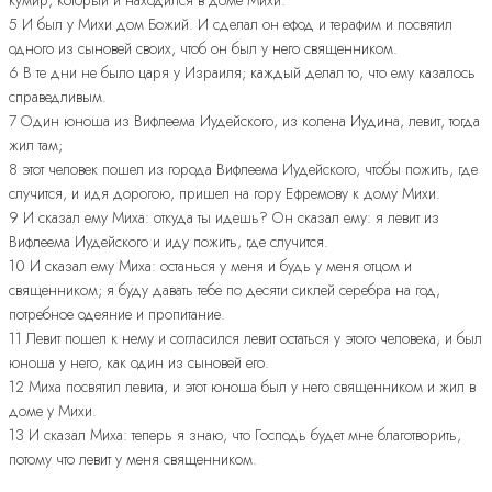
кумир, который и находился в доме Михи.
5 И был у Михи дом Божий. И сделал он ефод и терафим и посвятил
одного из сыновей своих, чтоб он был у него священником.
6 В те дни не было царя у Израиля; каждый делал то, что ему казалось
справедливым.
7 Один юноша из Вифлеема Иудейского, из колена Иудина, левит, тогда
жил там;
8 этот человек пошел из города Вифлеема Иудейского, чтобы пожить, где
случится, и идя дорогою, пришел на гору Ефремову к дому Михи.
9 И сказал ему Миха: откуда ты идешь? Он сказал ему: я левит из
Вифлеема Иудейского и иду пожить, где случится.
10 И сказал ему Миха: останься у меня и будь у меня отцом и
священником; я буду давать тебе по десяти сиклей серебра на год,
потребное одеяние и пропитание.
11 Левит пошел к нему и согласился левит остаться у этого человека, и был
юноша у него, как один из сыновей его.
12 Миха посвятил левита, и этот юноша был у него священником и жил в
доме у Михи.
13 И сказал Миха: теперь я знаю, что Господь будет мне благотворить,
потому что левит у меня священником.