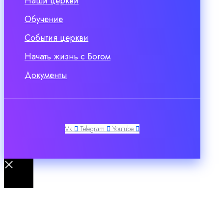
Наши церкви
Обучение
События церкви
Начать жизнь с Богом
Документы
Vk
Telegram
Youtube