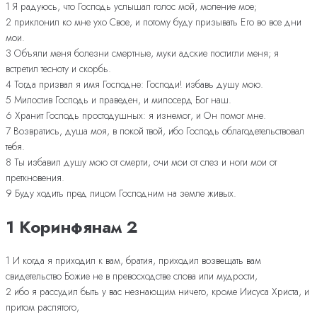
1 Я радуюсь, что Господь услышал голос мой, моление мое;
2 приклонил ко мне ухо Свое, и потому буду призывать Его во все дни
мои.
3 Объяли меня болезни смертные, муки адские постигли меня; я
встретил тесноту и скорбь.
4 Тогда призвал я имя Господне: Господи! избавь душу мою.
5 Милостив Господь и праведен, и милосерд Бог наш.
6 Хранит Господь простодушных: я изнемог, и Он помог мне.
7 Возвратись, душа моя, в покой твой, ибо Господь облагодетельствовал
тебя.
8 Ты избавил душу мою от смерти, очи мои от слез и ноги мои от
преткновения.
9 Буду ходить пред лицом Господним на земле живых.
1 Коринфянам 2
1 И когда я приходил к вам, братия, приходил возвещать вам
свидетельство Божие не в превосходстве слова или мудрости,
2 ибо я рассудил быть у вас незнающим ничего, кроме Иисуса Христа, и
притом распятого,