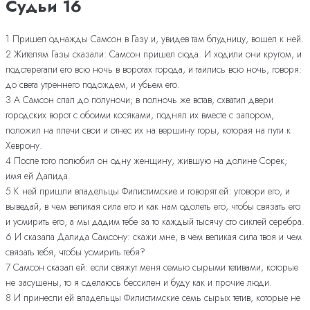
Судьи 16
1 Пришел однажды Самсон в Газу и, увидев там блудницу, вошел к ней.
2 Жителям Газы сказали: Самсон пришел сюда. И ходили они кругом, и
подстерегали его всю ночь в воротах города, и таились всю ночь, говоря:
до света утреннего подождем, и убьем его.
3 А Самсон спал до полуночи; в полночь же встав, схватил двери
городских ворот с обоими косяками, поднял их вместе с запором,
положил на плечи свои и отнес их на вершину горы, которая на пути к
Хеврону.
4 После того полюбил он одну женщину, жившую на долине Сорек;
имя ей Далида.
5 К ней пришли владельцы Филистимские и говорят ей: уговори его, и
выведай, в чем великая сила его и как нам одолеть его, чтобы связать его
и усмирить его; а мы дадим тебе за то каждый тысячу сто сиклей серебра.
6 И сказала Далида Самсону: скажи мне, в чем великая сила твоя и чем
связать тебя, чтобы усмирить тебя?
7 Самсон сказал ей: если свяжут меня семью сырыми тетивами, которые
не засушены, то я сделаюсь бессилен и буду как и прочие люди.
8 И принесли ей владельцы Филистимские семь сырых тетив, которые не