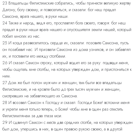
23 Владельцы Филистимские собрались, чтобы принести великую жертву
Дагону, богу своему, и повеселиться, и сказали: бог наш предал
Самсона, врага нашего, в руки наши.
24 Также и народ, видя его, прославлял бога своего, говоря: бог наш
предал в руки наши врага нашего и опустошителя земли нашей, который
побил многих из нас.
25 И когда развеселилось сердце их, сказали: позовите Самсона, пусть
он позабавит нас. И призвали Самсона из дома узников, и он забавлял
их, и поставили его между столбами.
26 И сказал Самсон отроку, который водил его за руку: подведи меня,
чтобы ощупать мне столбы, на которых утвержден дом, и прислониться к
ним.
27 Дом же был полон мужчин и женщин; там были все владельцы
Филистимские, и на кровле было до трех тысяч мужчин и женщин,
смотревших на забавляющего их Самсона.
28 И воззвал Самсон к Господу и сказал: Господи Боже! вспомни меня
и укрепи меня только теперь, о Боже! чтобы мне в один раз отмстить
Филистимлянам за два глаза мои.
29 И сдвинул Самсон с места два средних столба, на которых утвержден
был дом, упершись в них, в один правою рукою своею, а в другой