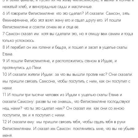
нежатый хлеб, и виноградные сады и масличные.
6 И говорили Филистимляне: кто это сделал? И сказали: Самсон, зять
Фимнафянина, ибо этот взял жену его и отдал другу его. И пошли
Филистимляне и сожгли огнем ее и отца ее.
7 Самсон сказал им: хотя вы сделали это, но я отмщу вам самим и тогда
только успокоюсь.
8 И перебил он им голени и бедра, и пошел и засел в ущелье скалы
Етама.
9 И пошли Филистимляне, и расположились станом в Иудее, и
протянулись до Лехи.
10 И сказали жители Иудеи: за что вы вышли против нас? Они сказали:
мы пришли связать Самсона, чтобы поступить с ним, как он поступил с
нами.
11 И пошли три тысячи человек из Иудеи к ущелью скалы Етама и
сказали Самсону: разве ты не знаешь, что Филистимляне господствуют
над нами? что ты это сделал нам? Он сказал им: как они со мною
поступили, так и я поступил с ними.
12 И сказали ему: мы пришли связать тебя, чтобы отдать тебя в руки
Филистимлянам. И сказал им Самсон: поклянитесь мне, что вы не убьете
меня.