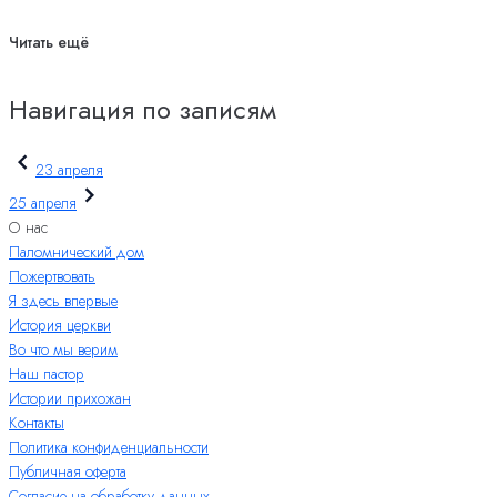
Читать ещё
Навигация по записям
23 апреля
25 апреля
О нас
Паломнический дом
Пожертвовать
Я здесь впервые
История церкви
Во что мы верим
Наш пастор
Истории прихожан
Контакты
Политика конфиденциальности
Публичная оферта
Согласие на обработку данных