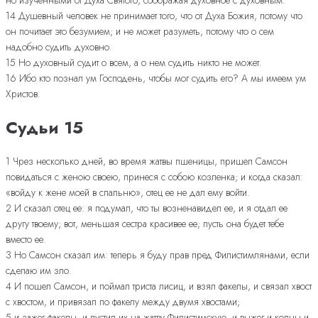
14 Душевный человек не принимает того, что от Духа Божия, потому что
он почитает это безумием; и не может разуметь, потому что о сем
надобно судить духовно.
15 Но духовный судит о всем, а о нем судить никто не может.
16 Ибо кто познал ум Господень, чтобы мог судить его? А мы имеем ум
Христов.
Судьи 15
1 Чрез несколько дней, во время жатвы пшеницы, пришел Самсон
повидаться с женою своею, принеся с собою козленка; и когда сказал:
«войду к жене моей в спальню», отец ее не дал ему войти.
2 И сказал отец ее: я подумал, что ты возненавидел ее, и я отдал ее
другу твоему; вот, меньшая сестра красивее ее; пусть она будет тебе
вместо ее.
3 Но Самсон сказал им: теперь я буду прав пред Филистимлянами, если
сделаю им зло.
4 И пошел Самсон, и поймал триста лисиц, и взял факелы, и связал хвост
с хвостом, и привязал по факелу между двумя хвостами;
5 и зажег факелы, и пустил их на жатву Филистимскую, и выжег и копны и