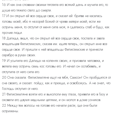
16 И как она словами своими тяготила его всякий день и мучила его, то
душе его тяжело стало до смерти.
17 И он открыл ей все сердце свое, и сказал ей: бритва не касалась
головы моей, ибо я назорей Божий от чрева матери моей; если же
остричь меня, то отступит от меня сила моя; я сделаюсь слаб и буду, как
прочие люди.
18 Далида, видя, что он открыл ей все сердце свое, послала и звала
владельцев Филистимских, сказав им: идите теперь; он открыл мне все
сердце свое. И пришли к ней владельцы Филистимские и принесли
серебро в руках своих.
19 И усыпила его Далида на коленях своих, и призвала человека, и
велела ему остричь семь кос головы его. И начал он ослабевать, и
отступила от него сила его.
20 Она сказала: Филистимляне идут на тебя, Самсон! Он пробудился от
сна своего, и сказал: пойду, как и прежде, и освобожусь. А не знал, что
Господь отступил от него.
21 Филистимляне взяли его и выкололи ему глаза, привели его в Газу и
оковали его двумя медными цепями, и он молол в доме узников.
22 Между тем волосы на голове его начали расти, где они были
острижены.