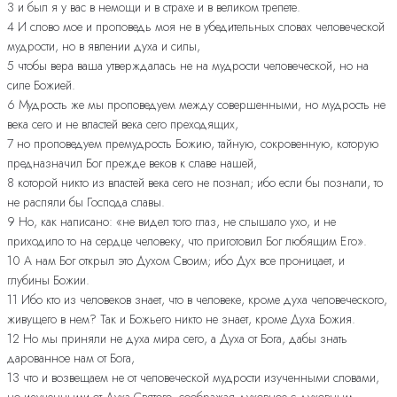
3 и был я у вас в немощи и в страхе и в великом трепете.
4 И слово мое и проповедь моя не в убедительных словах человеческой
мудрости, но в явлении духа и силы,
5 чтобы вера ваша утверждалась не на мудрости человеческой, но на
силе Божией.
6 Мудрость же мы проповедуем между совершенными, но мудрость не
века сего и не властей века сего преходящих,
7 но проповедуем премудрость Божию, тайную, сокровенную, которую
предназначил Бог прежде веков к славе нашей,
8 которой никто из властей века сего не познал; ибо если бы познали, то
не распяли бы Господа славы.
9 Но, как написано: «не видел того глаз, не слышало ухо, и не
приходило то на сердце человеку, что приготовил Бог любящим Его».
10 А нам Бог открыл это Духом Своим; ибо Дух все проницает, и
глубины Божии.
11 Ибо кто из человеков знает, что в человеке, кроме духа человеческого,
живущего в нем? Так и Божьего никто не знает, кроме Духа Божия.
12 Но мы приняли не духа мира сего, а Духа от Бога, дабы знать
дарованное нам от Бога,
13 что и возвещаем не от человеческой мудрости изученными словами,
но изученными от Духа Святого, соображая духовное с духовным.