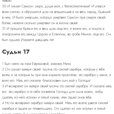
левою.
30 И сказал Самсон: умри, душа моя, с Филистимлянами! И уперся
всею силою, и обрушился дом на владельцев и на весь народ, бывший
в нем. И было умерших, которых умертвил Самсон при смерти своей,
более, нежели сколько умертвил он в жизни своей.
31 И пришли братья его и весь дом отца его, и взяли его, и пошли и
похоронили его между Цорою и Естаолом, во гробе Маноя, отца его. Он
был судьею Израиля двадцать лет.
Судьи 17
1 Был некто на горе Ефремовой, именем Миха.
2 Он сказал матери своей: тысяча сто сиклей серебра, которые у тебя
взяты и за которые ты при мне изрекла проклятие, это серебро у меня, я
взял его. Мать его сказала: благословен сын мой у Господа!
3 И возвратил он матери своей тысячу сто сиклей серебра. И сказала мать
его: это серебро я от себя посвятила Господу для сына моего, чтобы
сделать из него истукан и литый кумир; итак отдаю оное тебе.
4 Но он возвратил серебро матери своей. Мать его взяла двести сиклей
серебра и отдала их плавильщику. Он сделал из них истукан и литый