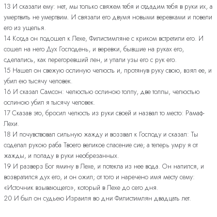
13 И сказали ему: нет, мы только свяжем тебя и отдадим тебя в руки их, а
умертвить не умертвим. И связали его двумя новыми веревками и повели
его из ущелья.
14 Когда он подошел к Лехе, Филистимляне с криком встретили его. И
сошел на него Дух Господень, и веревки, бывшие на руках его,
сделались, как перегоревший лен, и упали узы его с рук его.
15 Нашел он свежую ослиную челюсть и, протянув руку свою, взял ее, и
убил ею тысячу человек.
16 И сказал Самсон: челюстью ослиною толпу, две толпы, челюстью
ослиною убил я тысячу человек.
17 Сказав это, бросил челюсть из руки своей и назвал то место: Рамаф-
Лехи.
18 И почувствовал сильную жажду и воззвал к Господу и сказал: Ты
соделал рукою раба Твоего великое спасение сие; а теперь умру я от
жажды, и попаду в руки необрезанных.
19 И разверз Бог ямину в Лехе, и потекла из нее вода. Он напился, и
возвратился дух его, и он ожил; от того и наречено имя месту сему:
«Источник взывающего», который в Лехе до сего дня.
20 И был он судьею Израиля во дни Филистимлян двадцать лет.