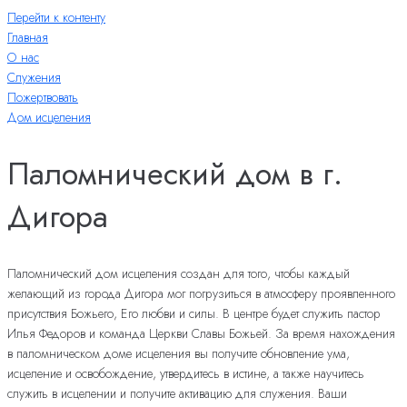
Перейти к контенту
Главная
О нас
Служения
Пожертвовать
Дом исцеления
Паломнический дом в г.
Дигора
Паломнический дом исцеления создан для того, чтобы каждый
желающий из города Дигора мог погрузиться в атмосферу проявленного
присутствия Божьего, Его любви и силы. В центре будет служить пастор
Илья Федоров и команда Церкви Славы Божьей. За время нахождения
в паломническом доме исцеления вы получите обновление ума,
исцеление и освобождение, утвердитесь в истине, а также научитесь
служить в исцелении и получите активацию для служения. Ваши