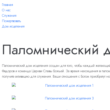
П
Главная
е
О нас
р
Служения
е
Пожертвовать
й
Дом исцеления
т
и
Паломнический д
к
к
о
н
т
Паломнический дом исцеления создан для того, чтобы каждый желающий из
е
Федоров и команда Церкви Славы Божьей. За время нахождения в паломнич
н
получите активацию для служения. Ваши отношения с Богом приобретут но
т
у