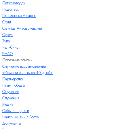
Петрозаводск
Подольск
Приморско-Ахтарск
Сочи
Станица Анастасиевская
Сургут
Тула
Челябинск
ЯНАО
Полезные ссылки
Служение восстановления
«Измени жизнь за 40 дней»
Партнерство
План победы
Обучение
Служения
Медиа
События церкви
Начать жизнь с Богом
Документы