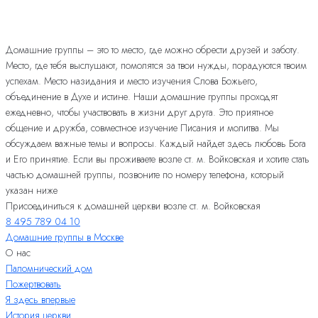
Домашние группы – это то место, где можно обрести друзей и заботу.
Место, где тебя выслушают, помолятся за твои нужды, порадуются твоим
успехам. Место назидания и место изучения Слова Божьего,
объединение в Духе и истине. Наши домашние группы проходят
ежедневно, чтобы участвовать в жизни друг друга. Это приятное
общение и дружба, совместное изучение Писания и молитва. Мы
обсуждаем важные темы и вопросы. Каждый найдет здесь любовь Бога
и Его принятие. Если вы проживаете возле ст. м. Войковская и хотите стать
частью домашней группы, позвоните по номеру телефона, который
указан ниже
Присоединиться к домашней церкви возле ст. м. Войковская
8 495 789 04 10
Домашние группы в Москве
О нас
Паломнический дом
Пожертвовать
Я здесь впервые
История церкви