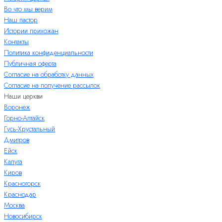
Во что мы верим
Наш пастор
Истории прихожан
Контакты
Политика конфиденциальности
Публичная оферта
Согласие на обработку данных
Согласие на получение рассылок
Наши церкви
Воронеж
Горно-Алтайск
Гусь-Хрустальный
Дмитров
Ейск
Калуга
Киров
Красногорск
Краснодар
Москва
Новосибирск